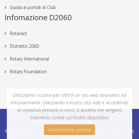
Guida ai portali di Club
Infomazione D2060
Rotaract
Distretto 2060
Rotary International
Rotary Foundation
Utilizziamo i cookie per offrirVi un sito web innovativo ed
entusiasmante. Utilizzando il nostro sito web e accedendo
ai contenuti presenti in esso, si accetta che vengano
trasmessi cookie sul Vostro dispositivo
Statuto - Note legali - Privacy - Cookies - CF 81003780301
Accettazione cookies
©2026 Rotary Club Aquileia Cervignano e Palmanova. Tutti i diritti
riservati.