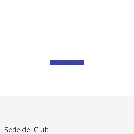
Service del RC Aquileia
Cervignano Palmanova
Accedi alla pagina
Sede del Club